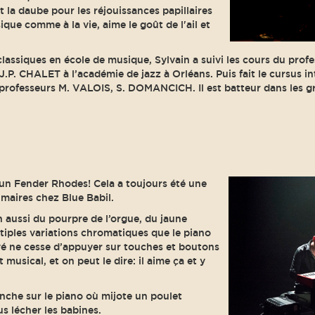
 la daube pour les réjouissances papillaires
que comme à la vie, aime le goût de l'ail et
classiques en école de musique, Sylvain a suivi les cours du prof
.P. CHALET à l’académie de jazz à Orléans. Puis fait le cursus inte
, professeurs M. VALOIS, S. DOMANCICH. Il est batteur dans les
a un Fender Rhodes! Cela a toujours été une
imaires chez Blue Babil.
aussi du pourpre de l’orgue, du jaune
ltiples variations chromatiques que le piano
vé ne cesse d’appuyer sur touches et boutons
musical, et on peut le dire: il aime ça et y
nche sur le piano où mijote un poulet
us lécher les babines.