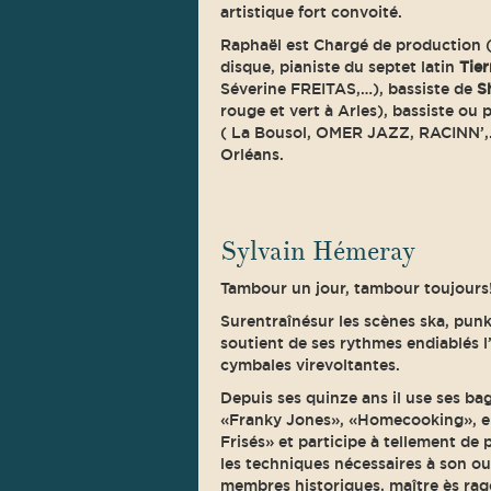
artistique fort convoité.
Raphaël est Chargé de production 
disque, pianiste du septet latin
Tier
Séverine FREITAS,…), bassiste de
S
rouge et vert à Arles), bassiste ou 
( La Bousol, OMER JAZZ, RACINN’,…) 
Orléans.
Sylvain Hémeray
Tambour un jour, tambour toujours
Surentraînésur les scènes ska, punk
soutient de ses rythmes endiablés l’
cymbales virevoltantes.
Depuis ses quinze ans il use ses ba
«Franky Jones», «Homecooking», en
Frisés» et participe à tellement de p
les techniques nécessaires à son ou
membres historiques, maître ès rago