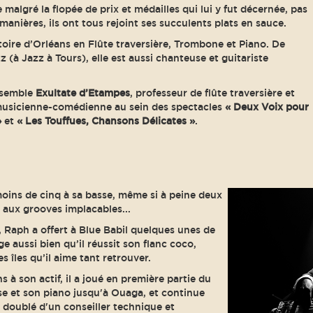
malgré la flopée de prix et médailles qui lui y fut décernée, pas
 manières, ils ont tous rejoint ses succulents plats en sauce.
oire d’Orléans en Flûte traversière, Trombone et Piano. De
 (à Jazz à Tours), elle est aussi chanteuse et guitariste
nsemble
Exultate d’Etampes
, professeur de flûte traversière et
usicienne-comédienne au sein des spectacles
« Deux Voix pour
»
et
« Les Touffues, Chansons Délicates »
.
moins de cinq à sa basse, même si à peine deux
s aux grooves implacables...
, Raph a offert à Blue Babil quelques unes de
e aussi bien qu’il réussit son flanc coco,
 îles qu’il aime tant retrouver.
à son actif, il a joué en première partie du
se et son piano jusqu'à Ouaga, et continue
 doublé d'un conseiller technique et